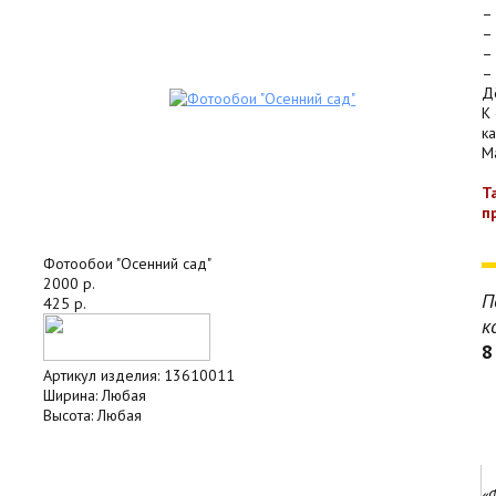
–
–
–
–
Д
К
к
Ma
Т
п
Фотообои "Осенний сад"
2000 р.
П
425 р.
к
8
Артикул изделия:
13610011
Ширина:
Любая
Высота:
Любая
«