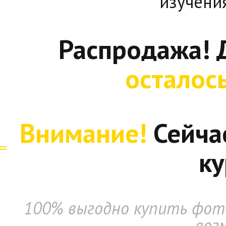
изучени
Распродажа! 
осталос
Внимание!
Сейча
ку
100% выгодно купить фото
воз