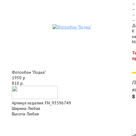
–
–
–
–
Д
К
к
Ma
Т
п
Фотообои "Лодка"
1930 р.
П
810 р.
к
8
Артикул изделия:
FN_93596749
Ширина:
Любая
Высота:
Любая
«