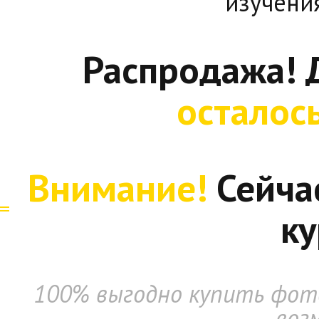
изучени
Распродажа! 
осталос
Внимание!
Сейча
ку
100% выгодно купить фото
воз