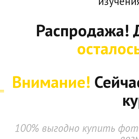
изучени
Распродажа! 
осталос
Внимание!
Сейча
ку
100% выгодно купить фото
воз