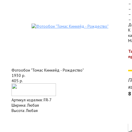
–
–
–
–
Д
К
к
Ma
Т
п
Фотообои "Томас Кинкейд - Рождество"
1930 р.
П
405 р.
к
8
Артикул изделия:
FR-7
Ширина:
Любая
Высота:
Любая
«