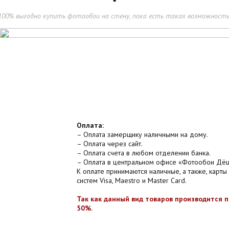
100% выгодно купить фотообои на стену, пока есть такая возможность
Оплата:
– Оплата замерщику наличными на дому.
– Оплата через сайт.
– Оплата счета в любом отделении банка.
– Оплата в центральном офисе «Фотообои Дё
К оплате принимаются наличные, а также, карты
систем Visa, Maestro и Master Card.
Так как данный вид товаров производится 
50%.