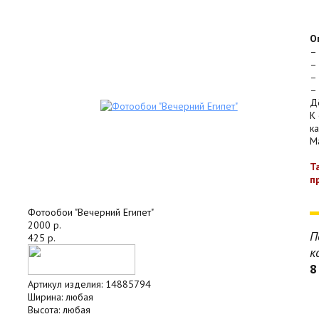
О
–
–
–
–
Д
К
к
Ma
Т
п
Фотообои "Вечерний Египет"
2000 р.
П
425 р.
к
8
Артикул изделия:
14885794
Ширина:
любая
Высота:
любая