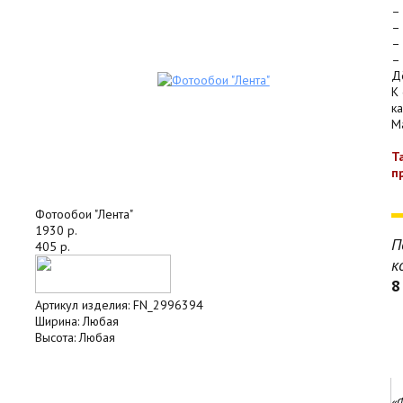
–
–
–
–
Д
К
к
Ma
Т
п
Фотообои "Лента"
1930 р.
П
405 р.
к
8
Артикул изделия:
FN_2996394
Ширина:
Любая
Высота:
Любая
«