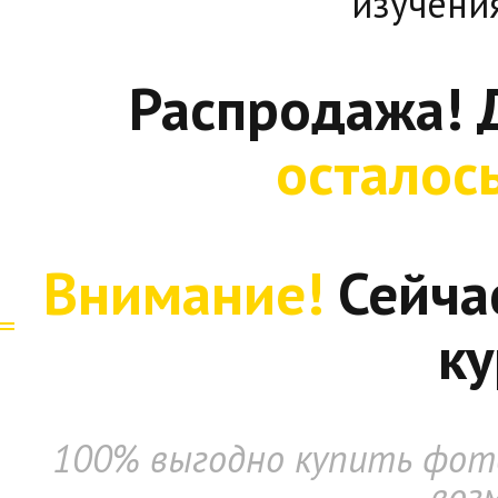
изучени
Распродажа! 
осталос
Внимание!
Сейча
ку
100% выгодно купить фото
воз