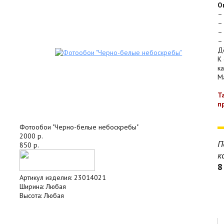
О
–
–
–
–
Д
К
к
Ma
Т
п
Фотообои "Черно-белые небоскребы"
2000 р.
П
850 р.
к
8
Артикул изделия:
23014021
Ширина:
Любая
Высота:
Любая