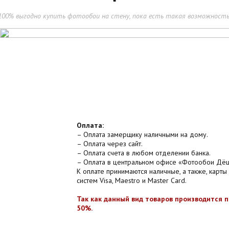
100% выгодно купить фотообои на стену, пока есть такая возможность
Оплата:
– Оплата замерщику наличными на дому.
– Оплата через сайт.
– Оплата счета в любом отделении банка.
– Оплата в центральном офисе «Фотообои Дё
К оплате принимаются наличные, а также, карты
систем Visa, Maestro и Master Card.
Так как данный вид товаров производится 
50%.