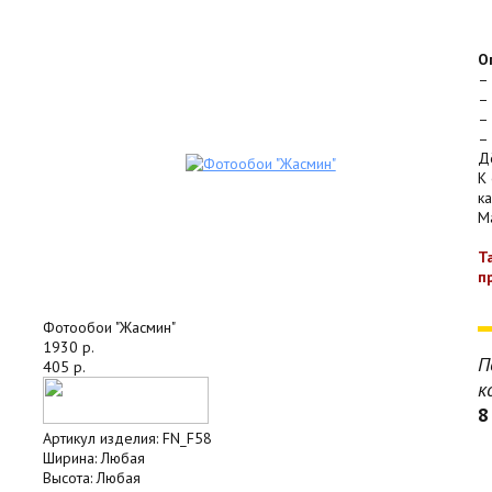
О
–
–
–
–
Д
К
к
Ma
Т
п
Фотообои "Жасмин"
1930 р.
П
405 р.
к
8
Артикул изделия:
FN_F58
Ширина:
Любая
Высота:
Любая