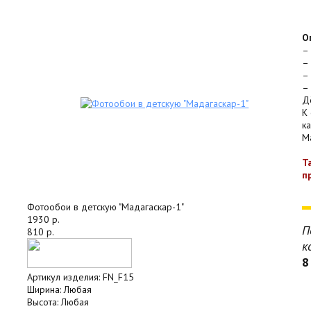
О
–
–
–
–
Д
К
к
Ma
Т
п
Фотообои в детскую "Мадагаскар-1"
1930 р.
П
810 р.
к
8
Артикул изделия:
FN_F15
Ширина:
Любая
Высота:
Любая