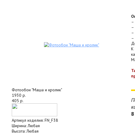
О
–
–
–
–
Д
К
к
Ma
Т
п
Фотообои "Маша и кролик"
1930 р.
П
405 р.
к
8
Артикул изделия:
FN_F38
Ширина:
Любая
Высота:
Любая