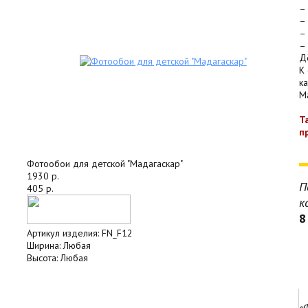
–
–
–
–
Д
К
к
Ma
Т
п
Фотообои для детской "Мадагаскар"
1930 р.
П
405 р.
к
8
Артикул изделия:
FN_F12
Ширина:
Любая
Высота:
Любая
«