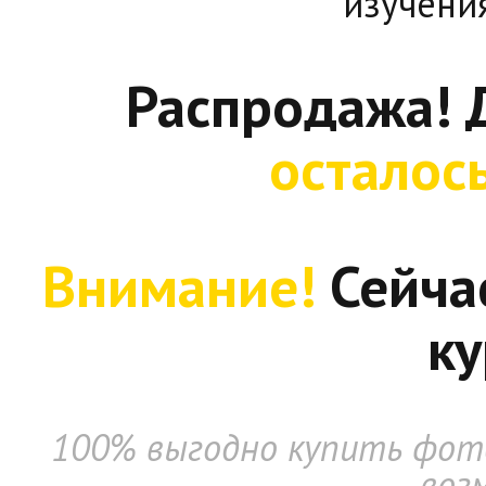
изучени
Распродажа! 
осталос
Внимание!
Сейча
ку
100% выгодно купить фото
воз